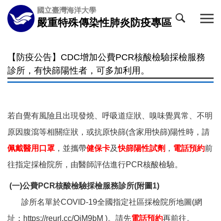
國立臺灣海洋大學
嚴重特殊傳染性肺炎防疫專區
【防疫公告】CDC增加公費PCR核酸檢驗採檢服務
診所，有快篩陽性者，可多加利用。
若自覺有風險且出現發燒、呼吸道症狀、嗅味覺異常、不明
原因腹瀉等相關症狀，或抗原快篩(含家用快篩)陽性時，請
佩戴醫用口罩
，並攜帶
健保卡
及
快篩陽性試劑
，
電話預約
前
往指定採檢院所，由醫師評估進行PCR核酸檢驗。
(
一)公費PCR核酸檢驗採檢服務診所(附圖1)
診所名單於COVID-19全國指定社區採檢院所地圖(網
址：https://reurl.cc/QjM9bM )。請先
電話預約
再前往。