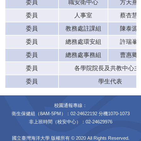
委員
職安衛中心
方天熹
委員
人事室
蔡杏慧
委員
教務處註課組
陳泰源
委員
總務處環安組
許瑞峯
委員
總務處事務組
曹惠卿
委員
各學院院長及共教中心主
委員
學生代表
校園通報專線：
衛生保健組（8AM-5PM）：02-24622192 分機1070-1073
非上班時間（校安中心）：02-24629976
國立臺灣海洋大學 版權所有 © 2020 All Rights Reserved.