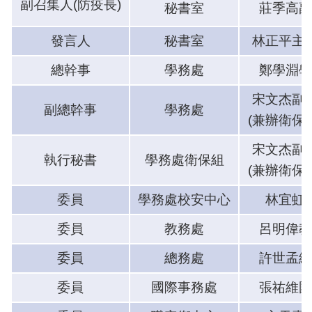
副召集人(防疫長)
秘書室
莊季高副
發言人
秘書室
林正平主
總幹事
學務處
鄭學淵學
宋文杰副
副總幹事
學務處
(兼辦衛保
宋文杰副
執行秘書
學務處衛保組
(兼辦衛保
委員
學務處校安中心
林宜虹
委員
教務處
呂明偉教
委員
總務處
許世孟總
委員
國際事務處
張祐維國